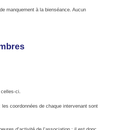
ou de manquement à la bienséance. Aucun
embres
celles-ci.
t: les coordonnées de chaque intervenant sont
ures d’activité de l’association : il est donc