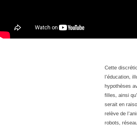
Cette discréti
l’éducation, il
hypothèses av
filles, ainsi 
serait en rais
relève de l’an
robots, résea