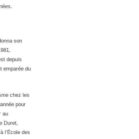
rnées.
donna son
1981,
est depuis
nt emparée du
isme chez les
 année pour
r au
e Duret,
à l’École des