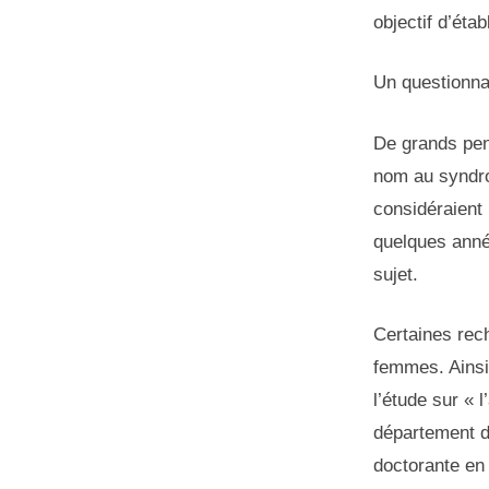
objectif d’éta
Un questionnai
De grands pen
nom au syndro
considéraient
quelques anné
sujet.
Certaines rec
femmes. Ainsi
l’étude sur « 
département de
doctorante en 