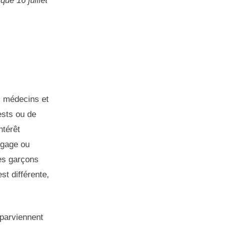
ique 16 juillet
, médecins et
ests ou de
ntérêt
ngage ou
des garçons
st différente,
 parviennent