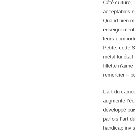
Côté culture,
acceptables ne
Quand bien mê
enseignement, 
leurs comport
Petite, cette 
métal lui étai
fillette n’aim
remercier – po
L’art du camou
augmente l’éca
développé puis
parfois l’art
handicap invis