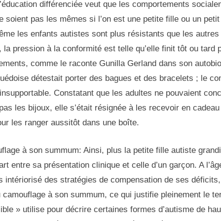
 l’éducation différenciée veut que les comportements social
 soient pas les mêmes si l’on est une petite fille ou un petit
me les enfants autistes sont plus résistants que les autres
la pression à la conformité est telle qu’elle finit tôt ou tard
ements, comme le raconte Gunilla Gerland dans son autobio
Suédoise détestait porter des bagues et des bracelets ; le co
t insupportable. Constatant que les adultes ne pouvaient con
e pas les bijoux, elle s’était résignée à les recevoir en cade
ur les ranger aussitôt dans une boîte.
flage à son summum: Ainsi, plus la petite fille autiste grandi
rt entre sa présentation clinique et celle d’un garçon. A l’âge
 intériorisé des stratégies de compensation de ses déficits,
 du camouflage à son summum, ce qui justifie pleinement le t
ible » utilise pour décrire certaines formes d’autisme de haut