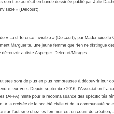
rs son titre au récit en bande dessinée publié par Julie Dac
invisible » (Delcourt).
de « La différence invisible » (Delcourt), par Mademoiselle C
ent Marguerite, une jeune femme que rien ne distingue des
 découvrir autiste Asperger. Delcourt/Mirages
tistes sont de plus en plus nombreuses à découvrir leur con
tendre leur voix. Depuis septembre 2016, l’Association fran
es (AFFA) milite pour la reconnaissance des spécificités fé
in, à la croisée de la société civile et de la communauté scie
te sur l’autisme chez les femmes est en cours de création, 