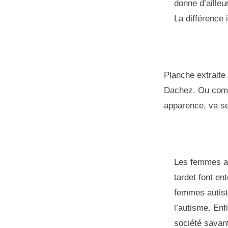
donne d’ailleu
La différence 
Planche extraite 
Dachez. Ou comm
apparence, va se
Les femmes au
tardet font en
femmes autist
l’autisme. Enf
société savan