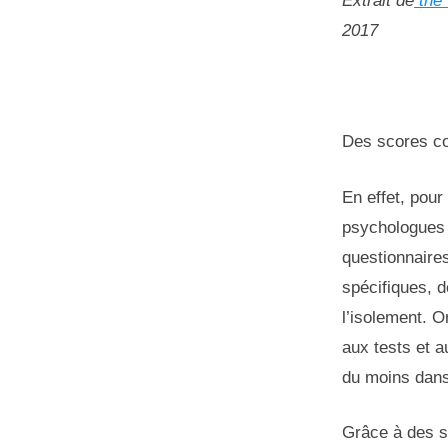
Extrait de
the 
2017
Des scores com
En effet, pour
psychologues s
questionnaires
spécifiques, d
l’isolement. O
aux tests et a
du moins dans
Grâce à des st