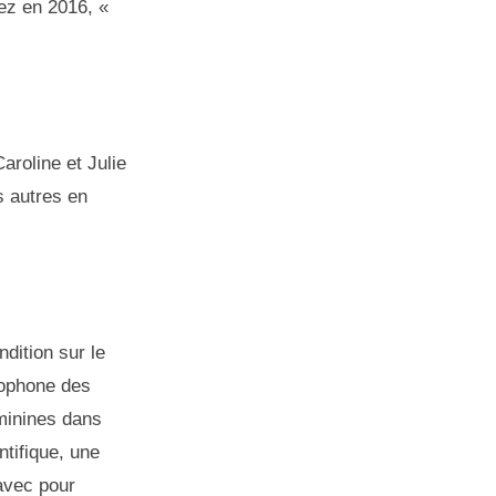
hez en 2016, «
aroline et Julie
 autres en
dition sur le
cophone des
minines dans
ntifique, une
avec pour