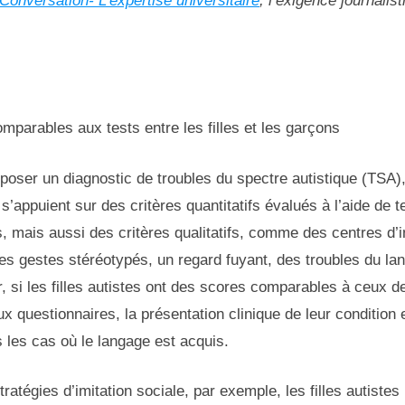
Conversation- L’expertise universitaire
, l’exigence journalist
parables aux tests entre les filles et les garçons
 poser un diagnostic de troubles du spectre autistique (TSA)
’appuient sur des critères quantitatifs évalués à l’aide de t
, mais aussi des critères qualitatifs, comme des centres d’i
es gestes stéréotypés, un regard fuyant, des troubles du la
r, si les filles autistes ont des scores comparables à ceux 
ux questionnaires, la présentation clinique de leur condition e
 les cas où le langage est acquis.
ratégies d’imitation sociale, par exemple, les filles autistes