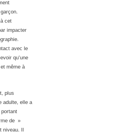
ement
 garçon.
 à cet
 par impacter
graphie.
ntact avec le
cevoir qu’une
au et même à
t, plus
 adulte, elle a
 portant
erme de »
 niveau. Il