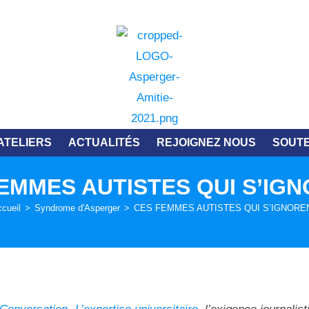
ATELIERS
ACTUALITÉS
REJOIGNEZ NOUS
SOUTE
EMMES AUTISTES QUI S’IG
cueil
>
Syndrome d'Asperger
>
CES FEMMES AUTISTES QUI S’IGNORE