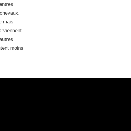
entres
 chevaux,
ue mais
arviennent
’autres
utent moins