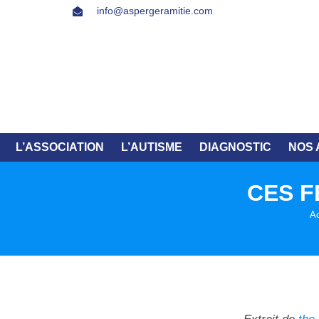
info@aspergeramitie.com
L’ASSOCIATION
L’AUTISME
DIAGNOSTIC
NOS 
CES F
Ac